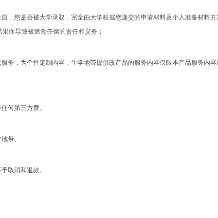
理性质，您是否被大学录取，完全由大学根据您递交的申请材料及个人准备材料
结果而导致被追溯任偿的责任和义务；
单元服务，为个性定制内容，牛学地带提供改产品的服务内容仅限本产品服务内
等任何第三方费。
学地带。
不予取消和退款。