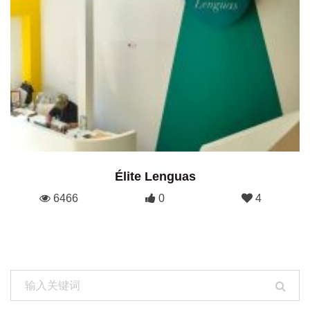
Élite Lenguas
6466
0
4